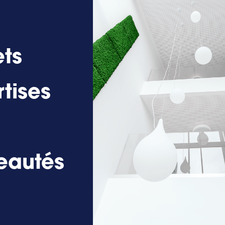
ets
tises
eautés